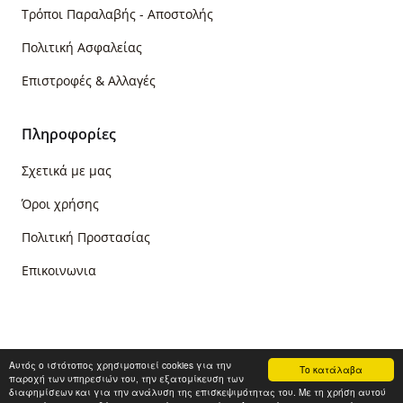
Τρόποι Παραλαβής - Αποστολής
Πολιτική Ασφαλείας
Επιστροφές & Αλλαγές
Πληροφορίες
Σχετικά με μας
Όροι χρήσης
Πολιτική Προστασίας
Επικοινωνια
Αυτός ο ιστότοπος χρησιμοποιεί cookies για την
Το κατάλαβα
παροχή των υπηρεσιών του, την εξατομίκευση των
© 2021 PapadimasBooks.gr - All Rights Reserved
διαφημίσεων και για την ανάλυση της επισκεψιμότητας του. Με τη χρήση αυτού
Κατασκευή ιστοσελίδων
HellasSites