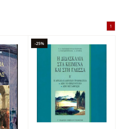
1
-25%