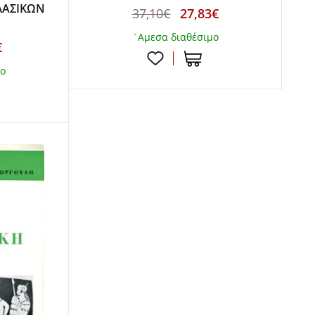
ΛΑΣΙΚΩΝ
37,10€
27,83€
`Αμεσα διαθέσιμο
€
μο