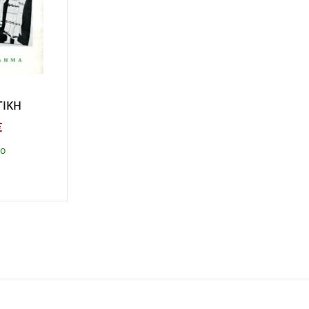
ΓΙΚΗ
€
μο