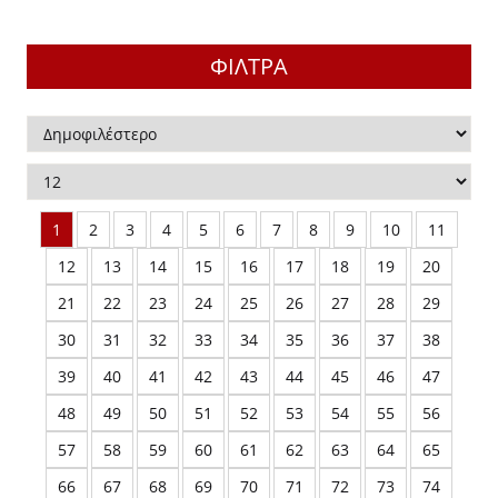
ΠΕΛΟΠΟΝ
ΔΑΓΩΓΙΚΑ - ΔΙΔΑΚΤΙΚΗ
ΟΛΙΚΑ ΒΟΗΘΗΜΑΤΑ
ΣΤΕΡΕΑ Ε
ΦΙΛΤΡΑ
ΚΑΘΗΜΕΡΙΝΗ ΖΩΗ
ΧΝΕΣ
ΟΙ ΚΑΙ ΙΣΤΟΡΙΑ ΤΩΝ ΛΑΩΝ
ΛΟΣΟΦΙΑ
ΙΟΔΙΚΟ "ΗΩΣ"
ΧΟΛΟΓΙΑ
ΙΟΔΙΚΟ "ΕΛΛΗΝΙΚΗ ΔΗΜΙΟΥΡΓΙΑ"
ΛΙΤΙΚΗ ΟΙΚΟΝΟΜΙΑ
1
2
3
4
5
6
7
8
9
10
11
ΟΓΡΑΦΙΑ
ΙΟΔΙΚΑ
12
13
14
15
16
17
18
19
20
21
22
23
24
25
26
27
28
29
ΓΡΑΦΙΕΣ - ΜΑΡΤΥΡΙΕΣ
ΙΚΑ ΒΙΒΛΙΑ
30
31
32
33
34
35
36
37
38
ΟΛΙΚΑ ΒΟΗΘΗΜΑΤΑ
ΛΑΙΑ ΗΜΕΡΟΛΟΓΙΑ
39
40
41
42
43
44
45
46
47
ΑΙΟΙ ΕΛΛΗΝΕΣ ΚΛΑΣΙΚΟΙ / ΣΤΕΡΕΟΤΥΠΕΣ
ΕΥΘΕΡΟΣ ΧΡΟΝΟΣ ΚΑΙ ΧΟΜΠΙ
48
49
50
51
52
53
54
55
56
ΟΣΕΙΣ
57
58
59
60
61
62
63
64
65
ΙΝΟΙ ΣΥΓΓΡΑΦΕΙΣ / ΣΤΕΡΕΟΤΥΠΕΣ ΕΚΔΟΣΕΙΣ
66
67
68
69
70
71
72
73
74