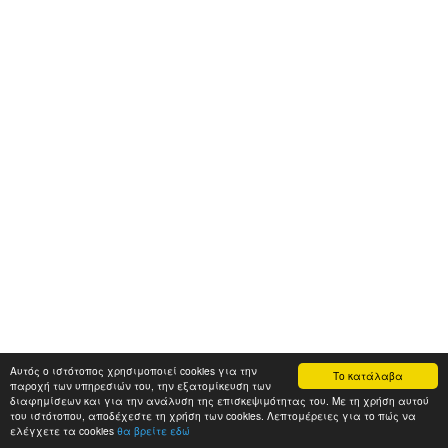
Αυτός ο ιστότοπος χρησιμοποιεί cookies για την
Το κατάλαβα
παροχή των υπηρεσιών του, την εξατομίκευση των
διαφημίσεων και για την ανάλυση της επισκεψιμότητας του. Με τη χρήση αυτού
του ιστότοπου, αποδέχεστε τη χρήση των cookies. Λεπτομέρειες για το πώς να
ελέγχετε τα cookies
θα βρείτε εδώ