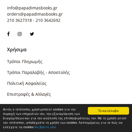
info@papadimasbooks.gr
orders@papadimasbooks.gr
210 3627318
-
210 3642692
Χρήσιμα
Τρόποι Πληρωμής
Τρόποι Παραλαβής - Αποστολής
Πολιτική Ασφαλείας
Επιστροφές & Αλλαγές
Αυτός ο ιστότοπος χρησιμοποιεί cookies για την
Πληροφορίες
Το κατάλαβα
παροχή των υπηρεσιών του, την εξατομίκευση των
διαφημίσεων και για την ανάλυση της επισκεψιμότητας του. Με τη χρήση αυτού
του ιστότοπου, αποδέχεστε τη χρήση των cookies. Λεπτομέρειες για το πώς να
Σχετικά με μας
ελέγχετε τα cookies
θα βρείτε εδώ