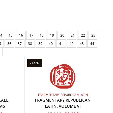
14
15
16
17
18
19
20
21
22
23
5
36
37
38
39
40
41
42
43
44
-14%
FRAGMENTARY REPUBLICAN LATIN
ALE,
FRAGMENTARY REPUBLICAN
AMS
LATIN, VOLUME VI