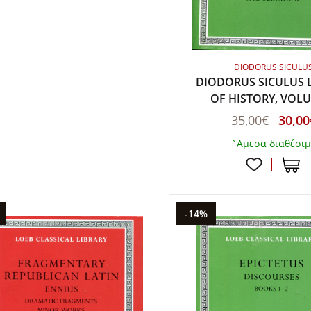
DIODORUS SICULU
DIODORUS SICULUS 
OF HISTORY, VOL
35,00€
30,00
`Αμεσα διαθέσι
-14%