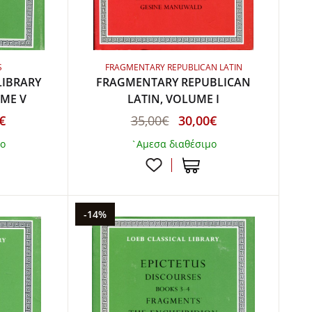
S
FRAGMENTARY REPUBLICAN LATIN
LIBRARY
FRAGMENTARY REPUBLICAN
UME V
LATIN, VOLUME I
€
35,00€
30,00€
μο
`Αμεσα διαθέσιμο
-14%