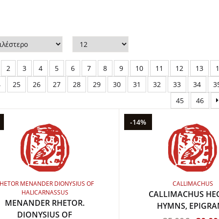
2
3
4
5
6
7
8
9
10
11
12
13
4
25
26
27
28
29
30
31
32
33
34
3
45
46
-14%
HETOR MENANDER DIONYSIUS OF
CALLIMACHUS
HALICARNASSUS
CALLIMACHUS HEC
MENANDER RHETOR.
HYMNS, EPIGR
DIONYSIUS OF