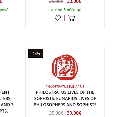
€
35,00€
30,00€
ωρινά
`Αμεσα διαθέσιμο
-14%
PHILOSTRATUS EUNAPIUS
IENT
PHILOSTRATUS LIVES OF THE
ATERS,
SOPHISTS. EUNAPIUS LIVES OF
 AND 3.
PHILOSOPHERS AND SOPHISTS
PTS.
35,00€
30,00€