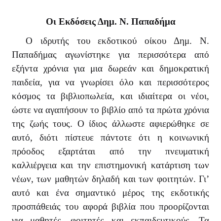
ΠΕΛΟΠΟΝ
ΔΑΓΩΓΙΚΑ - ΔΙΔΑΚΤΙΚΗ
ΟΛΙΚΑ ΒΟΗΘΗΜΑΤΑ
Οι Εκδόσεις Δημ. Ν. Παπαδήμα
ΣΤΕΡΕΑ Ε
ΚΑΘΗΜΕΡΙΝΗ ΖΩΗ
ΧΝΕΣ
Ο ιδρυτής του εκδοτικού οίκου Δημ. Ν.
Παπαδήμας αγωνίστηκε για περισσότερα από
ΟΙ ΚΑΙ ΙΣΤΟΡΙΑ ΤΩΝ ΛΑΩΝ
ΛΟΣΟΦΙΑ
εξήντα χρόνια για μια δωρεάν και δημοκρατική
ΙΟΔΙΚΟ "ΗΩΣ"
ΧΟΛΟΓΙΑ
παιδεία, για να γνωρίσει όλο και περισσότερος
κόσμος τα βιβλιοπωλεία, και ιδιαίτερα οι νέοι,
ΙΟΔΙΚΟ "ΕΛΛΗΝΙΚΗ ΔΗΜΙΟΥΡΓΙΑ"
ΛΙΤΙΚΗ ΟΙΚΟΝΟΜΙΑ
ώστε να αγαπήσουν το βιβλίο από τα πρώτα χρόνια
ΟΓΡΑΦΙΑ
ΙΟΔΙΚΑ
της ζωής τους. Ο ίδιος άλλωστε αφιερώθηκε σε
αυτό, διότι πίστευε πάντοτε ότι η κοινωνική
ΓΡΑΦΙΕΣ - ΜΑΡΤΥΡΙΕΣ
ΙΚΑ ΒΙΒΛΙΑ
πρόοδος εξαρτάται από την πνευματική
ΟΛΙΚΑ ΒΟΗΘΗΜΑΤΑ
ΛΑΙΑ ΗΜΕΡΟΛΟΓΙΑ
καλλιέργεια και την επιστημονική κατάρτιση των
νέων, των μαθητών δηλαδή και των φοιτητών. Γι’
ΑΙΟΙ ΕΛΛΗΝΕΣ ΚΛΑΣΙΚΟΙ / ΣΤΕΡΕΟΤΥΠΕΣ
ΕΥΘΕΡΟΣ ΧΡΟΝΟΣ ΚΑΙ ΧΟΜΠΙ
ΟΣΕΙΣ
αυτό και ένα σημαντικό μέρος της εκδοτικής
προσπάθειάς του αφορά βιβλία που προορίζονται
ΙΝΟΙ ΣΥΓΓΡΑΦΕΙΣ / ΣΤΕΡΕΟΤΥΠΕΣ ΕΚΔΟΣΕΙΣ
για μαθητές, φοιτητές και εκπαιδευτικούς.
Τα