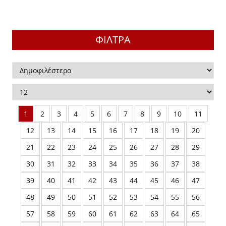
ΠΕΛΟΠΟΝ
ΔΑΓΩΓΙΚΑ - ΔΙΔΑΚΤΙΚΗ
ΟΛΙΚΑ ΒΟΗΘΗΜΑΤΑ
ΣΤΕΡΕΑ Ε
ΚΑΘΗΜΕΡΙΝΗ ΖΩΗ
ΧΝΕΣ
ΦΙΛΤΡΑ
ΟΙ ΚΑΙ ΙΣΤΟΡΙΑ ΤΩΝ ΛΑΩΝ
ΛΟΣΟΦΙΑ
ΙΟΔΙΚΟ "ΗΩΣ"
ΧΟΛΟΓΙΑ
ΙΟΔΙΚΟ "ΕΛΛΗΝΙΚΗ ΔΗΜΙΟΥΡΓΙΑ"
ΛΙΤΙΚΗ ΟΙΚΟΝΟΜΙΑ
1
2
3
4
5
6
7
8
9
10
11
ΟΓΡΑΦΙΑ
ΙΟΔΙΚΑ
12
13
14
15
16
17
18
19
20
ΓΡΑΦΙΕΣ - ΜΑΡΤΥΡΙΕΣ
ΙΚΑ ΒΙΒΛΙΑ
21
22
23
24
25
26
27
28
29
ΟΛΙΚΑ ΒΟΗΘΗΜΑΤΑ
ΛΑΙΑ ΗΜΕΡΟΛΟΓΙΑ
30
31
32
33
34
35
36
37
38
39
40
41
42
43
44
45
46
47
ΑΙΟΙ ΕΛΛΗΝΕΣ ΚΛΑΣΙΚΟΙ / ΣΤΕΡΕΟΤΥΠΕΣ
ΕΥΘΕΡΟΣ ΧΡΟΝΟΣ ΚΑΙ ΧΟΜΠΙ
ΟΣΕΙΣ
48
49
50
51
52
53
54
55
56
57
58
59
60
61
62
63
64
65
ΙΝΟΙ ΣΥΓΓΡΑΦΕΙΣ / ΣΤΕΡΕΟΤΥΠΕΣ ΕΚΔΟΣΕΙΣ