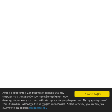
Αυτός ο ιστότοπος χρησιμοποιεί cookies για την
Το κατάλαβα
παροχή των υπηρεσιών του, την εξατομίκευση των
διαφημίσεων και για την ανάλυση της επισκεψιμότητας του. Με τη χρήση αυτού
του ιστότοπου, αποδέχεστε τη χρήση των cookies. Λεπτομέρειες για το πώς να
ελέγχετε τα cookies
θα βρείτε εδώ