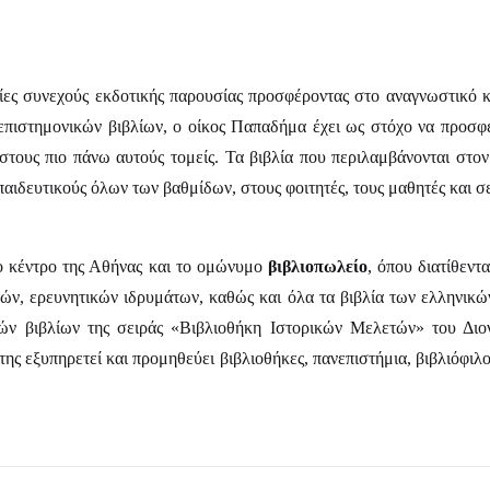
ες συνεχούς εκδοτικής παρουσίας προσφέροντας στο αναγνωστικό κο
ιστημονικών βιβλίων, ο οίκος Παπαδήμα έχει ως στόχο να προσφέρ
 στους πιο πάνω αυτούς τομείς. Τα βιβλία που περιλαμβάνονται στ
ιδευτικούς όλων των βαθμίδων, στους φοιτητές, τους μαθητές και σε
το κέντρο της Αθήνας και το ομώνυμο
βιβλιοπωλείο
, όπου διατίθεντ
ν, ερευνητικών ιδρυμάτων, καθώς και όλα τα βιβλία των ελληνικών 
ιών βιβλίων της σειράς «Βιβλιοθήκη Ιστορικών Μελετών» του Δι
ης εξυπηρετεί και προμηθεύει βιβλιοθήκες, πανεπιστήμια, βιβλιόφι