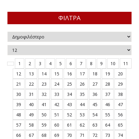
ΠΕΛΟΠΟΝ
ΔΑΓΩΓΙΚΑ - ΔΙΔΑΚΤΙΚΗ
ΟΛΙΚΑ ΒΟΗΘΗΜΑΤΑ
ΣΤΕΡΕΑ Ε
ΦΙΛΤΡΑ
ΚΑΘΗΜΕΡΙΝΗ ΖΩΗ
ΧΝΕΣ
ΟΙ ΚΑΙ ΙΣΤΟΡΙΑ ΤΩΝ ΛΑΩΝ
ΛΟΣΟΦΙΑ
ΙΟΔΙΚΟ "ΗΩΣ"
ΧΟΛΟΓΙΑ
ΙΟΔΙΚΟ "ΕΛΛΗΝΙΚΗ ΔΗΜΙΟΥΡΓΙΑ"
ΛΙΤΙΚΗ ΟΙΚΟΝΟΜΙΑ
1
2
3
4
5
6
7
8
9
10
11
ΟΓΡΑΦΙΑ
ΙΟΔΙΚΑ
12
13
14
15
16
17
18
19
20
21
22
23
24
25
26
27
28
29
ΓΡΑΦΙΕΣ - ΜΑΡΤΥΡΙΕΣ
ΙΚΑ ΒΙΒΛΙΑ
30
31
32
33
34
35
36
37
38
ΟΛΙΚΑ ΒΟΗΘΗΜΑΤΑ
ΛΑΙΑ ΗΜΕΡΟΛΟΓΙΑ
39
40
41
42
43
44
45
46
47
ΑΙΟΙ ΕΛΛΗΝΕΣ ΚΛΑΣΙΚΟΙ / ΣΤΕΡΕΟΤΥΠΕΣ
ΕΥΘΕΡΟΣ ΧΡΟΝΟΣ ΚΑΙ ΧΟΜΠΙ
48
49
50
51
52
53
54
55
56
ΔΟΣΕΙΣ
57
58
59
60
61
62
63
64
65
ΙΝΟΙ ΣΥΓΓΡΑΦΕΙΣ / ΣΤΕΡΕΟΤΥΠΕΣ ΕΚΔΟΣΕΙΣ
66
67
68
69
70
71
72
73
74