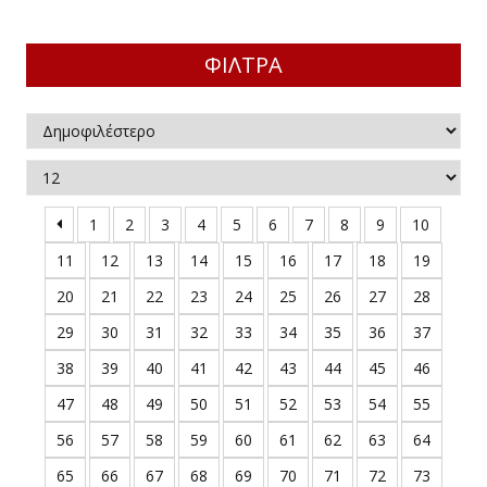
ΠΕΛΟΠΟΝ
ΔΑΓΩΓΙΚΑ - ΔΙΔΑΚΤΙΚΗ
ΟΛΙΚΑ ΒΟΗΘΗΜΑΤΑ
ΣΤΕΡΕΑ Ε
ΦΙΛΤΡΑ
ΚΑΘΗΜΕΡΙΝΗ ΖΩΗ
ΧΝΕΣ
ΟΙ ΚΑΙ ΙΣΤΟΡΙΑ ΤΩΝ ΛΑΩΝ
ΛΟΣΟΦΙΑ
ΙΟΔΙΚΟ "ΗΩΣ"
ΧΟΛΟΓΙΑ
ΙΟΔΙΚΟ "ΕΛΛΗΝΙΚΗ ΔΗΜΙΟΥΡΓΙΑ"
ΛΙΤΙΚΗ ΟΙΚΟΝΟΜΙΑ
1
2
3
4
5
6
7
8
9
10
ΟΓΡΑΦΙΑ
ΙΟΔΙΚΑ
11
12
13
14
15
16
17
18
19
20
21
22
23
24
25
26
27
28
ΓΡΑΦΙΕΣ - ΜΑΡΤΥΡΙΕΣ
ΙΚΑ ΒΙΒΛΙΑ
29
30
31
32
33
34
35
36
37
ΟΛΙΚΑ ΒΟΗΘΗΜΑΤΑ
ΛΑΙΑ ΗΜΕΡΟΛΟΓΙΑ
38
39
40
41
42
43
44
45
46
ΑΙΟΙ ΕΛΛΗΝΕΣ ΚΛΑΣΙΚΟΙ / ΣΤΕΡΕΟΤΥΠΕΣ
ΕΥΘΕΡΟΣ ΧΡΟΝΟΣ ΚΑΙ ΧΟΜΠΙ
47
48
49
50
51
52
53
54
55
ΔΟΣΕΙΣ
56
57
58
59
60
61
62
63
64
ΙΝΟΙ ΣΥΓΓΡΑΦΕΙΣ / ΣΤΕΡΕΟΤΥΠΕΣ ΕΚΔΟΣΕΙΣ
65
66
67
68
69
70
71
72
73