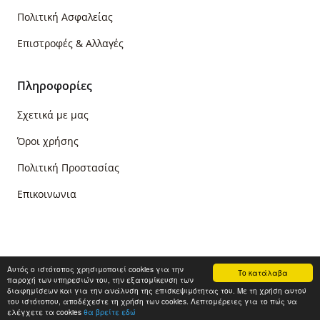
Πολιτική Ασφαλείας
Επιστροφές & Αλλαγές
Πληροφορίες
Σχετικά με μας
Όροι χρήσης
Πολιτική Προστασίας
Επικοινωνια
Αυτός ο ιστότοπος χρησιμοποιεί cookies για την
Το κατάλαβα
παροχή των υπηρεσιών του, την εξατομίκευση των
© 2021 PapadimasBooks.gr - All Rights Reserved
διαφημίσεων και για την ανάλυση της επισκεψιμότητας του. Με τη χρήση αυτού
Κατασκευή ιστοσελίδων
HellasSites
του ιστότοπου, αποδέχεστε τη χρήση των cookies. Λεπτομέρειες για το πώς να
ελέγχετε τα cookies
θα βρείτε εδώ